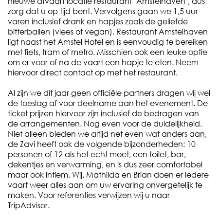
nieuwe afvaart locatie restaurant "Amstelhaven", dus
zorg dat u op tijd bent. Vervolgens gaan we 1,5 uur
varen inclusief drank en hapjes zoals de geliefde
bitterballen (vlees of vegan). Restaurant Amstelhaven
ligt naast het Amstel Hotel en is eenvoudig te bereiken
met fiets, tram of metro. Misschien ook een leuke optie
om er voor of na de vaart een hapje te eten. Neem
hiervoor direct contact op met het restaurant.
Al zijn we dit jaar geen officiële partners dragen wij wel
de toeslag af voor deelname aan het evenement. De
ticket prijzen hiervoor zijn inclusief de bedragen van
de arrangementen. Nog even voor de duidelijkheid.
Niet alleen bieden we altijd net even wat anders aan,
de Zavi heeft ook de volgende bijzonderheden: 10
personen of 12 als het echt moet, een toilet, bar,
dekentjes en verwarming, en is dus zeer comfortabel
maar ook intiem. Wij, Mathilda en Brian doen er iedere
vaart weer alles aan om uw ervaring onvergetelijk te
maken. Voor referenties verwijzen wij u naar
TripAdvisor.